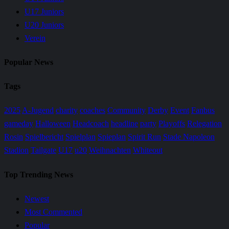
U17 Juniors
U20 Juniors
Verein
Popular News
Tags
2025
A-Jugend
charity
coaches
Community
Derby
Event
Fanbus
gameday
Halloween
Headcoach
headline
party
Playoffs
Relegation
Rosin
Spielbericht
Spielplan
Spieplan
Spirit Run
Stade Napoleon
Stadion
Tailgate
U17
u20
Weihnachten
Whiteout
Top Trending News
Newest
Most Commented
Popular