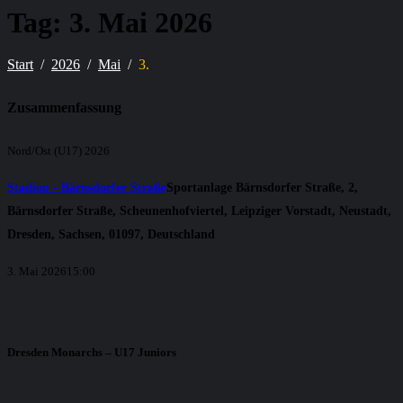
Tag:
3. Mai 2026
Start
2026
Mai
3.
Zusammenfassung
Nord/Ost (U17) 2026
Stadion - Bärnsdorfer Straße
Sportanlage Bärnsdorfer Straße, 2,
Bärnsdorfer Straße, Scheunenhofviertel, Leipziger Vorstadt, Neustadt,
Dresden, Sachsen, 01097, Deutschland
3. Mai 2026
15:00
Dresden Monarchs – U17 Juniors