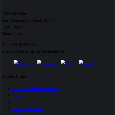
Allee du Stade
Kurt-Schumacher-Damm 207-214
13405 Berlin
Deutschland
Fon: +49 30 3253 1606
E-Mail-Adresse: office@berlinadler.de
Service Links
Anfahrt zum Stade Napoléon
Tickets
Kontakt
Let´s talk Business!