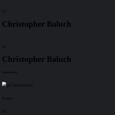
47
Christopher Baluch
47
Christopher Baluch
Nationalität
Deutschland
Position
DL