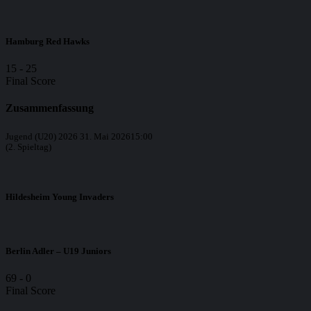
Hamburg Red Hawks
15
-
25
Final Score
Zusammenfassung
Jugend (U20) 2026
31. Mai 2026
15:00
(2. Spieltag)
Hildesheim Young Invaders
Berlin Adler – U19 Juniors
69
-
0
Final Score