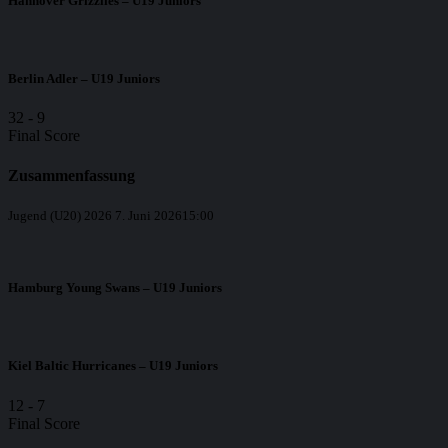
Hannover Grizzlies – U19 Juniors
Berlin Adler – U19 Juniors
32
-
9
Final Score
Zusammenfassung
Jugend (U20) 2026
7. Juni 2026
15:00
Hamburg Young Swans – U19 Juniors
Kiel Baltic Hurricanes – U19 Juniors
12
-
7
Final Score