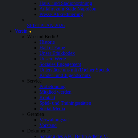
Haus- und Stadionordnung
Anfahrt zum Stade Napoléon
Presse-Akkreditierung
SPIELPLAN 2026
Verein
Wir sind Berlin!
Historie
Hall of Fame
Unser Ethikkodex
Unsere Werte
Soziales Engagement
Unterstütze uns mit (D)einer Spende
Kinder- und Jugendschutz
Service
Probetraining
Mitglied werden
Kontakt
Spiel- und Trainingsstätten
Social Media
Gremien
Verwaltungsrat
Vorstand
Dokumente
Satzung des AFC Berlin Adler e.V.